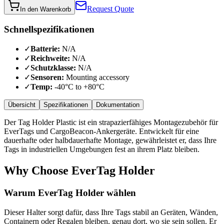
Request Quote
In den Warenkorb
Schnellspezifikationen
✓
Batterie
:
N/A
✓
Reichweite
:
N/A
✓
Schutzklasse
:
N/A
✓
Sensoren
:
Mounting accessory
✓
Temp
:
-40°C to +80°C
Übersicht
Spezifikationen
Dokumentation
Der Tag Holder Plastic ist ein strapazierfähiges Montagezubehör für
EverTags und CargoBeacon-Ankergeräte. Entwickelt für eine
dauerhafte oder halbdauerhafte Montage, gewährleistet er, dass Ihre
Tags in industriellen Umgebungen fest an ihrem Platz bleiben.
Why Choose
EverTag Holder
Warum EverTag Holder wählen
Dieser Halter sorgt dafür, dass Ihre Tags stabil an Geräten, Wänden,
Containern oder Regalen bleiben, genau dort, wo sie sein sollen. Er