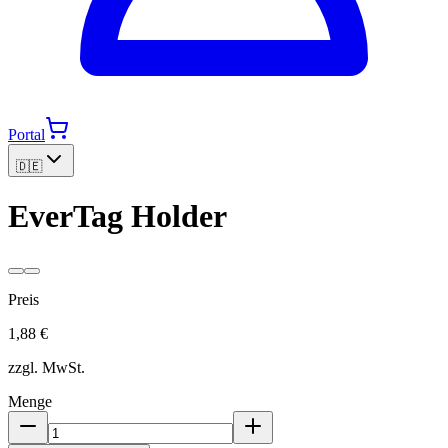
Portal
🇩🇪
EverTag Holder
Preis
1,88 €
zzgl. MwSt.
Menge