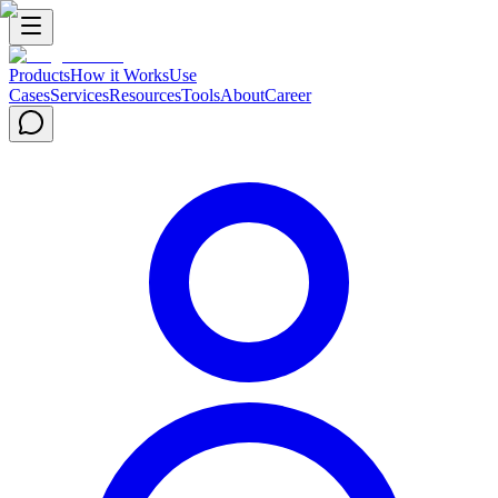
Products
How it Works
Use
Cases
Services
Resources
Tools
About
Career