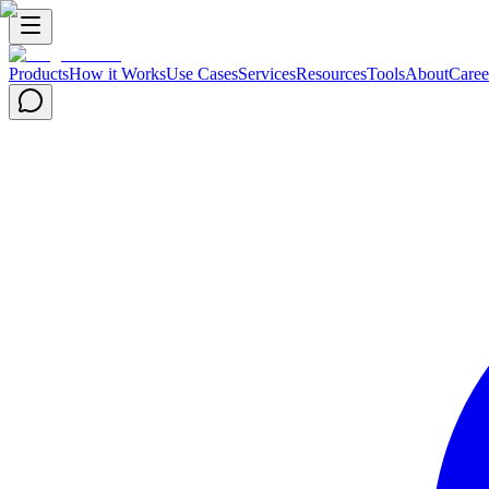
Products
How it Works
Use Cases
Services
Resources
Tools
About
Caree