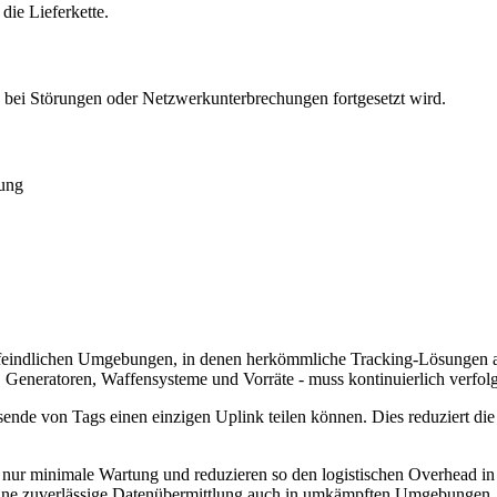
ie Lieferkette.
h bei Störungen oder Netzwerkunterbrechungen fortgesetzt wird.
gung
der feindlichen Umgebungen, in denen herkömmliche Tracking-Lösunge
Generatoren, Waffensysteme und Vorräte - muss kontinuierlich verfolg
ende von Tags einen einzigen Uplink teilen können. Dies reduziert d
ags nur minimale Wartung und reduzieren so den logistischen Overhead
eine zuverlässige Datenübermittlung auch in umkämpften Umgebungen.