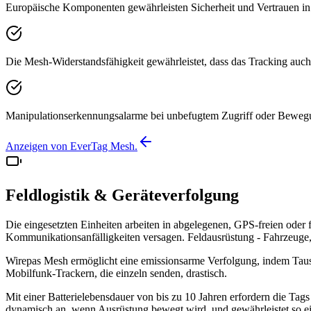
Europäische Komponenten gewährleisten Sicherheit und Vertrauen in d
Die Mesh-Widerstandsfähigkeit gewährleistet, dass das Tracking auc
Manipulationserkennungsalarme bei unbefugtem Zugriff oder Bewe
Anzeigen von EverTag Mesh.
Feldlogistik & Geräteverfolgung
Die eingesetzten Einheiten arbeiten in abgelegenen, GPS-freien o
Kommunikationsanfälligkeiten versagen. Feldausrüstung - Fahrzeuge, 
Wirepas Mesh ermöglicht eine emissionsarme Verfolgung, indem Taus
Mobilfunk-Trackern, die einzeln senden, drastisch.
Mit einer Batterielebensdauer von bis zu 10 Jahren erfordern die T
dynamisch an, wenn Ausrüstung bewegt wird, und gewährleistet so 