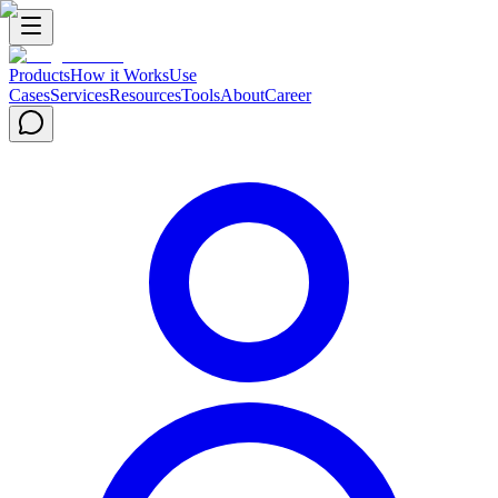
Products
How it Works
Use
Cases
Services
Resources
Tools
About
Career