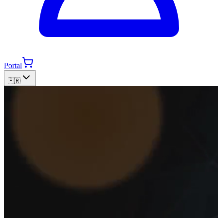
Portal
🇫🇷