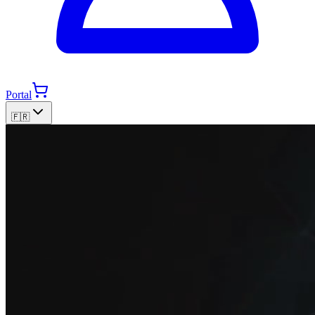
Portal
🇫🇷