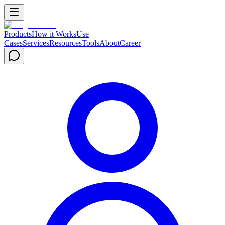
Products
How it Works
Use
Cases
Services
Resources
Tools
About
Career