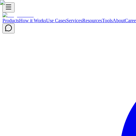
Products
How it Works
Use Cases
Services
Resources
Tools
About
Caree