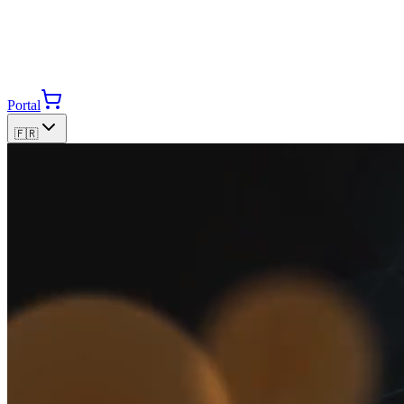
Portal
🇫🇷