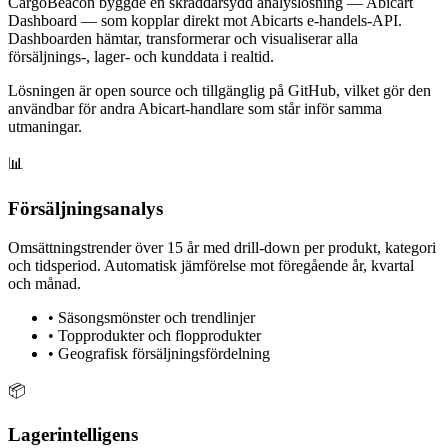
CargoBeacon byggde en skräddarsydd analyslösning — Abicart
Dashboard — som kopplar direkt mot Abicarts e-handels-API.
Dashboarden hämtar, transformerar och visualiserar alla
försäljnings-, lager- och kunddata i realtid.
Lösningen är open source och tillgänglig på GitHub, vilket gör den
användbar för andra Abicart-handlare som står inför samma
utmaningar.
📊
Försäljningsanalys
Omsättningstrender över 15 år med drill-down per produkt, kategori
och tidsperiod. Automatisk jämförelse mot föregående år, kvartal
och månad.
•
Säsongsmönster och trendlinjer
•
Topprodukter och flopprodukter
•
Geografisk försäljningsfördelning
📦
Lagerintelligens