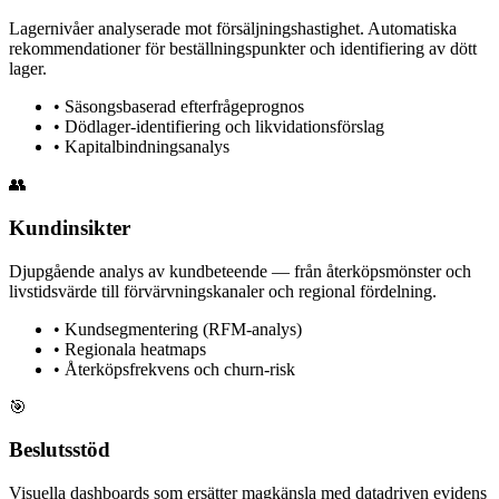
Lagernivåer analyserade mot försäljningshastighet. Automatiska
rekommendationer för beställningspunkter och identifiering av dött
lager.
•
Säsongsbaserad efterfrågeprognos
•
Dödlager-identifiering och likvidationsförslag
•
Kapitalbindningsanalys
👥
Kundinsikter
Djupgående analys av kundbeteende — från återköpsmönster och
livstidsvärde till förvärvningskanaler och regional fördelning.
•
Kundsegmentering (RFM-analys)
•
Regionala heatmaps
•
Återköpsfrekvens och churn-risk
🎯
Beslutsstöd
Visuella dashboards som ersätter magkänsla med datadriven evidens