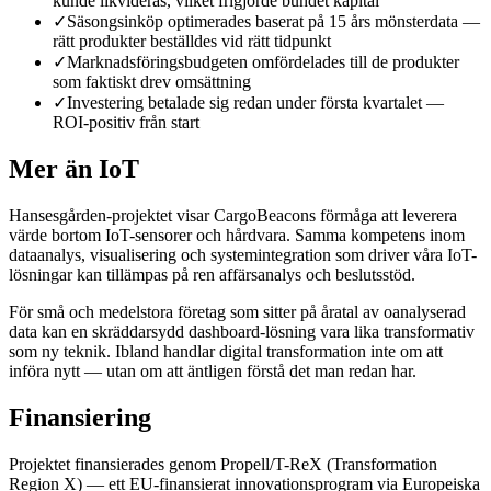
kunde likvideras, vilket frigjorde bundet kapital
✓
Säsongsinköp optimerades baserat på 15 års mönsterdata —
rätt produkter beställdes vid rätt tidpunkt
✓
Marknadsföringsbudgeten omfördelades till de produkter
som faktiskt drev omsättning
✓
Investering betalade sig redan under första kvartalet —
ROI-positiv från start
Mer än IoT
Hansesgården-projektet visar CargoBeacons förmåga att leverera
värde bortom IoT-sensorer och hårdvara. Samma kompetens inom
dataanalys, visualisering och systemintegration som driver våra IoT-
lösningar kan tillämpas på ren affärsanalys och beslutsstöd.
För små och medelstora företag som sitter på åratal av oanalyserad
data kan en skräddarsydd dashboard-lösning vara lika transformativ
som ny teknik. Ibland handlar digital transformation inte om att
införa nytt — utan om att äntligen förstå det man redan har.
Finansiering
Projektet finansierades genom Propell/T-ReX (Transformation
Region X) — ett EU-finansierat innovationsprogram via Europeiska