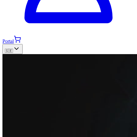
Portal
🇸🇪