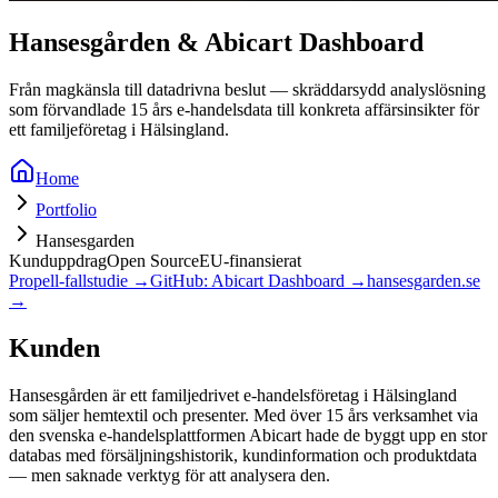
Hansesgården & Abicart Dashboard
Från magkänsla till datadrivna beslut — skräddarsydd analyslösning
som förvandlade 15 års e-handelsdata till konkreta affärsinsikter för
ett familjeföretag i Hälsingland.
Home
Portfolio
Hansesgarden
Kunduppdrag
Open Source
EU-finansierat
Propell-fallstudie →
GitHub: Abicart Dashboard →
hansesgarden.se
→
Kunden
Hansesgården är ett familjedrivet e-handelsföretag i Hälsingland
som säljer hemtextil och presenter. Med över 15 års verksamhet via
den svenska e-handelsplattformen Abicart hade de byggt upp en stor
databas med försäljningshistorik, kundinformation och produktdata
— men saknade verktyg för att analysera den.