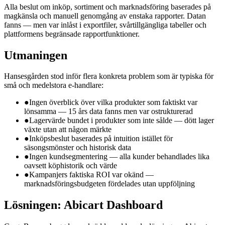
Alla beslut om inköp, sortiment och marknadsföring baserades på
magkänsla och manuell genomgång av enstaka rapporter. Datan
fanns — men var inlåst i exportfiler, svårtillgängliga tabeller och
plattformens begränsade rapportfunktioner.
Utmaningen
Hansesgården stod inför flera konkreta problem som är typiska för
små och medelstora e-handlare:
●
Ingen överblick över vilka produkter som faktiskt var
lönsamma — 15 års data fanns men var ostrukturerad
●
Lagervärde bundet i produkter som inte sålde — dött lager
växte utan att någon märkte
●
Inköpsbeslut baserades på intuition istället för
säsongsmönster och historisk data
●
Ingen kundsegmentering — alla kunder behandlades lika
oavsett köphistorik och värde
●
Kampanjers faktiska ROI var okänd —
marknadsföringsbudgeten fördelades utan uppföljning
Lösningen: Abicart Dashboard