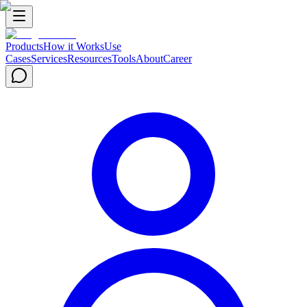
Products
How it Works
Use
Cases
Services
Resources
Tools
About
Career