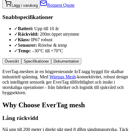
Request Quote
Lägg i varukorg
Snabbspecifikationer
✓
Batteri
:
Upp till 10 år
✓
Räckvidd
:
200m öppet utrymme
✓
Klass
:
IP67 robust
✓
Sensorer
:
Rörelse & temp
✓
Temp
:
–30°C till +70°C
Översikt
Specifikationer
Dokumentation
EverTag-meshen är en högpresterande IoT-tagg byggd för skalbar
industriell spårning. Med
Wirepas Mesh
-konnektivitet, robust design
och intelligent sensorik ger EverTag tillförlitlighet och insikt i
storskaliga operationer - från fabriker och logistik till sjukvård och
byggsektorn.
Why Choose
EverTag mesh
Lång räckvidd
Nå upp till 200 meter i direkt sikt med 8 dBm sändningsstyrka. Täck