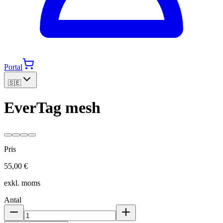
Portal
🇸🇪
EverTag mesh
Pris
55,00 €
exkl. moms
Antal