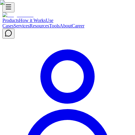
Products
How it Works
Use
Cases
Services
Resources
Tools
About
Career