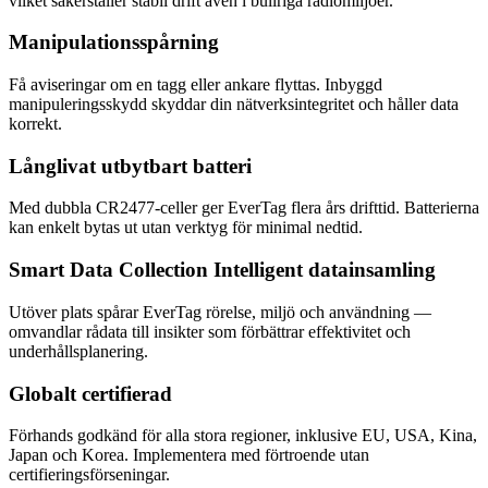
vilket säkerställer stabil drift även i bullriga radiomiljöer.
Manipulationsspårning
Få aviseringar om en tagg eller ankare flyttas. Inbyggd
manipuleringsskydd skyddar din nätverksintegritet och håller data
korrekt.
Långlivat utbytbart batteri
Med dubbla CR2477-celler ger EverTag flera års drifttid. Batterierna
kan enkelt bytas ut utan verktyg för minimal nedtid.
Smart Data Collection Intelligent datainsamling
Utöver plats spårar EverTag rörelse, miljö och användning —
omvandlar rådata till insikter som förbättrar effektivitet och
underhållsplanering.
Globalt certifierad
Förhands godkänd för alla stora regioner, inklusive EU, USA, Kina,
Japan och Korea. Implementera med förtroende utan
certifieringsförseningar.