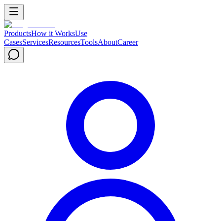
Products
How it Works
Use
Cases
Services
Resources
Tools
About
Career