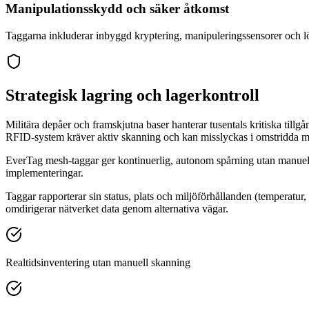
Manipulationsskydd och säker åtkomst
Taggarna inkluderar inbyggd kryptering, manipuleringssensorer och lös
Strategisk lagring och lagerkontroll
Militära depåer och framskjutna baser hanterar tusentals kritiska tillg
RFID-system kräver aktiv skanning och kan misslyckas i omstridda mi
EverTag mesh-taggar ger kontinuerlig, autonom spårning utan manuell in
implementeringar.
Taggar rapporterar sin status, plats och miljöförhållanden (temperatur
omdirigerar nätverket data genom alternativa vägar.
Realtidsinventering utan manuell skanning