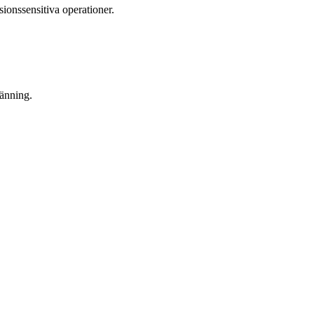
ionssensitiva operationer.
pänning.