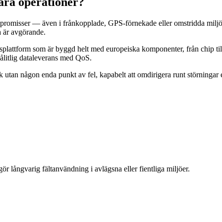
ära operationer?
 kompromisser — även i frånkopplade, GPS-förnekade eller omstridda mil
a är avgörande.
splattform som är byggd helt med europeiska komponenter, från chip ti
pålitlig dataleverans med QoS.
utan någon enda punkt av fel, kapabelt att omdirigera runt störningar el
ör långvarig fältanvändning i avlägsna eller fientliga miljöer.