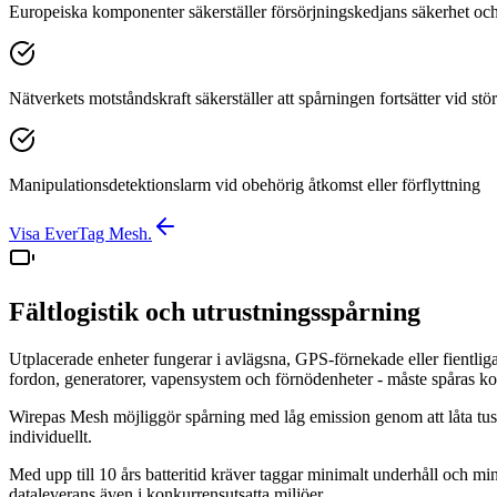
Europeiska komponenter säkerställer försörjningskedjans säkerhet och
Nätverkets motståndskraft säkerställer att spårningen fortsätter vid stö
Manipulationsdetektionslarm vid obehörig åtkomst eller förflyttning
Visa EverTag Mesh.
Fältlogistik och utrustningsspårning
Utplacerade enheter fungerar i avlägsna, GPS-förnekade eller fientlig
fordon, generatorer, vapensystem och förnödenheter - måste spåras kont
Wirepas Mesh möjliggör spårning med låg emission genom att låta tuse
individuellt.
Med upp till 10 års batteritid kräver taggar minimalt underhåll och min
dataleverans även i konkurrensutsatta miljöer.