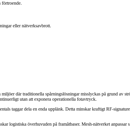
 förtroende.
rningar eller nätverksavbrott.
a miljöer där traditionella spårningslösningar misslyckas på grund av s
inuerligt utan att exponera operationella fotavtryck.
ntals taggar dela en enda upplänk. Detta minskar kraftigt RF-signature
skar logistiska överhuvuden på framåtbaser. Mesh-nätverket anpassar sig 