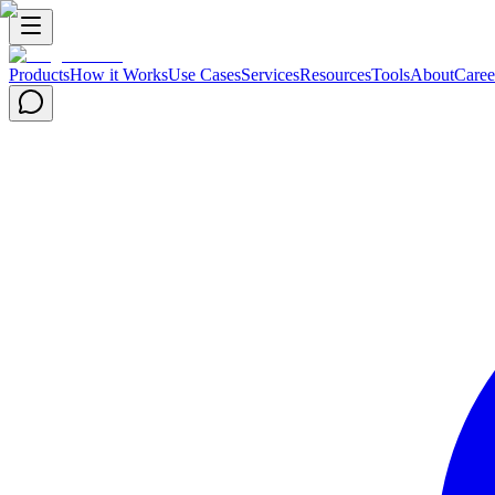
Products
How it Works
Use Cases
Services
Resources
Tools
About
Caree