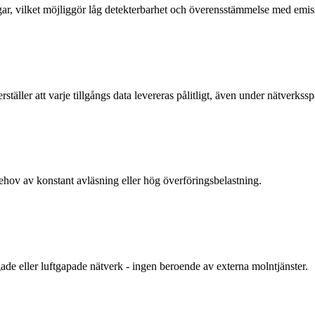
ar, vilket möjliggör låg detekterbarhet och överensstämmelse med emiss
ller att varje tillgångs data levereras pålitligt, även under nätverkss
 behov av konstant avläsning eller hög överföringsbelastning.
gade eller luftgapade nätverk - ingen beroende av externa molntjänster.