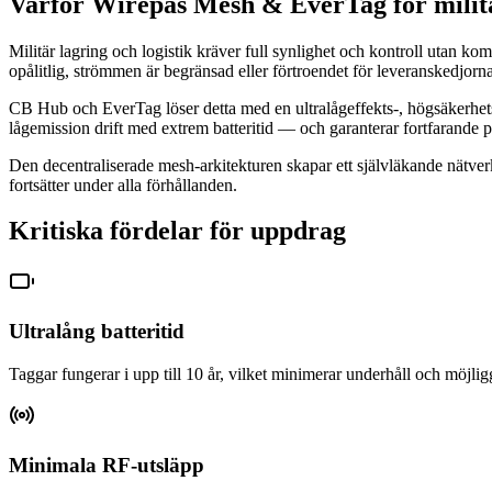
Varför Wirepas Mesh & EverTag för milit
Militär lagring och logistik kräver full synlighet och kontroll utan
opålitlig, strömmen är begränsad eller förtroendet för leveranskedjorn
CB Hub och EverTag löser detta med en ultralågeffekts-, högsäkerhet
lågemission drift med extrem batteritid — och garanterar fortfarande 
Den decentraliserade mesh-arkitekturen skapar ett självläkande nätverk 
fortsätter under alla förhållanden.
Kritiska fördelar för uppdrag
Ultralång batteritid
Taggar fungerar i upp till 10 år, vilket minimerar underhåll och möjligg
Minimala RF-utsläpp