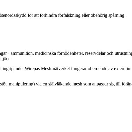
enordsskydd för att förhindra förfalskning eller obehörig spårning.
ångar - ammunition, medicinska förnödenheter, reservdelar och utrustning
ljöer.
gripande. Wirepas Mesh-nätverket fungerar oberoende av extern infrastru
, stöt, manipulering) via en självläkande mesh som anpassar sig till fö